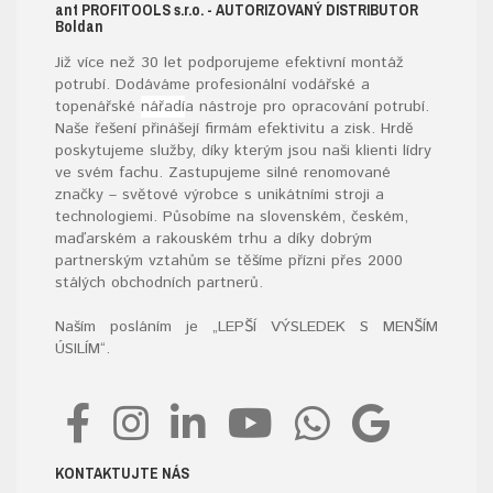
ant
PROFITOOLS
s.r.o.
- AUTORIZOVANÝ DISTRIBUTOR
B
oldan
Již více než 30 let podporujeme efektivní montáž
potrubí. Dodáváme profesionální vodářské a
topenářské
nářadí
a nástroje pro opracování potrubí.
Naše řešení přinášejí firmám efektivitu a zisk. Hrdě
poskytujeme služby, díky kterým jsou naši klienti lídry
ve svém fachu. Zastupujeme silné renomované
značky – světové výrobce s unikátními stroji a
technologiemi. Působíme na slovenském, českém,
maďarském a rakouském trhu a díky dobrým
partnerským vztahům se těšíme přízni přes 2000
stálých obchodních partnerů.
Naším posláním je „LEPŠÍ VÝSLEDEK S MENŠÍM
ÚSILÍM“
.
KONTAKTUJTE NÁS