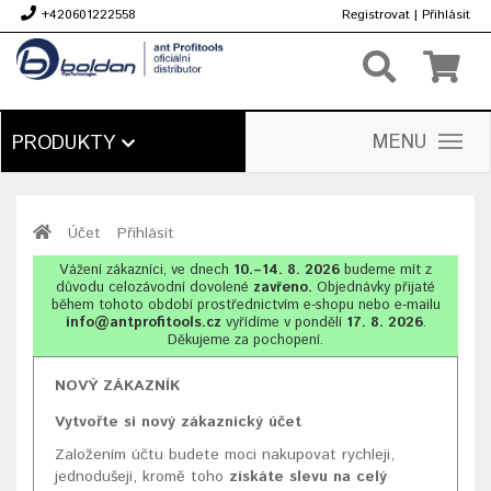
+420601222558
Registrovat
|
Přihlásit
Kč
MENU
PRODUKTY
Účet
Přihlásit
Vážení zákazníci, ve dnech
10.–14. 8. 2026
budeme mít z
důvodu celozávodní dovolené
zavřeno.
Objednávky přijaté
během tohoto období prostřednictvím e-shopu nebo e-mailu
info@antprofitools.cz
vyřídíme v pondělí
17. 8. 2026
.
Děkujeme za pochopení.
NOVÝ ZÁKAZNÍK
Vytvořte si nový zákaznický účet
Založením účtu budete moci nakupovat rychleji,
jednodušeji, kromě toho
získáte slevu na celý