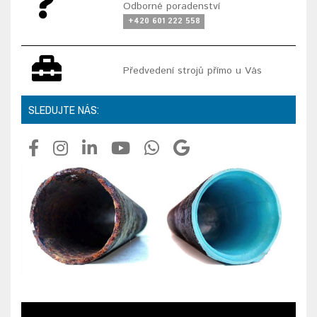
Odborné poradenství
+420 601 222 558
Předvedení strojů přímo u Vás
SLEDUJTE NÁS: