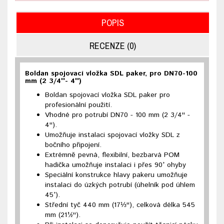
POPIS
RECENZE (0)
Boldan spojovací vložka SDL paker, pro DN70-100
mm (2 3/4''- 4'')
Boldan spojovací vložka SDL paker pro
profesionální použití.
Vhodné pro potrubí DN70 - 100 mm (2 3/4'' -
4'').
Umožňuje instalaci spojovací vložky SDL z
bočního připojení.
Extrémně pevná, flexibilní, bezbarvá POM
hadička umožňuje instalaci i přes 90° ohyby
Speciální konstrukce hlavy pakeru umožňuje
instalaci do úzkých potrubí (úhelník pod úhlem
45°).
Střední tyč 440 mm (17⅓''), celková délka 545
mm (21½'').