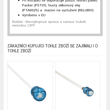
Při instalaci se doporučuje použít těsnicí pásku
Packer (PST01), hustý silikonový olej
(PTA0025) a mazivo na vyztužení (RELUB01).
Vyrobeno v EU
Boldan •Bezvýkopová oprava a sanace trubek
metodou CIPP
ZÁKAZNÍCI KUPUJÍCI TOHLE ZBOŽÍ SE ZAJÍMALI I O
TOHLE ZBOŽÍ