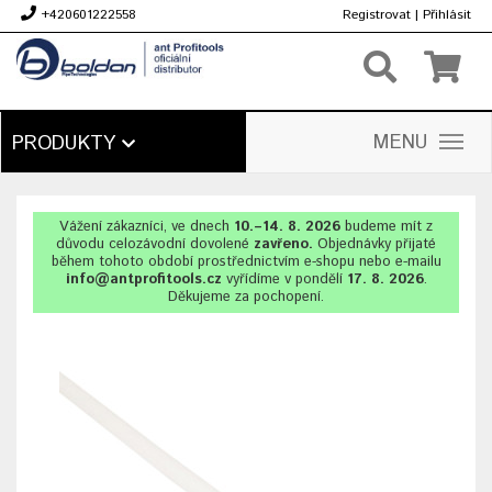
+420601222558
Registrovat
|
Přihlásit
Kč
MENU
PRODUKTY
Vážení zákazníci, ve dnech
10.–14. 8. 2026
budeme mít z
důvodu celozávodní dovolené
zavřeno.
Objednávky přijaté
během tohoto období prostřednictvím e-shopu nebo e-mailu
info@antprofitools.cz
vyřídíme v pondělí
17. 8. 2026
.
Děkujeme za pochopení.