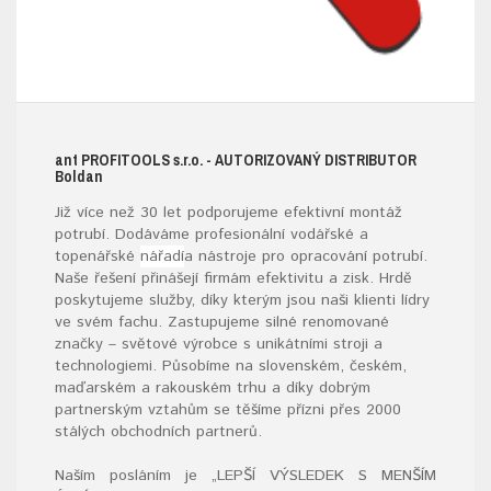
ant
PROFITOOLS
s.r.o.
- AUTORIZOVANÝ DISTRIBUTOR
B
oldan
Již více než 30 let podporujeme efektivní montáž
potrubí. Dodáváme profesionální vodářské a
topenářské
nářadí
a nástroje pro opracování potrubí.
Naše řešení přinášejí firmám efektivitu a zisk. Hrdě
poskytujeme služby, díky kterým jsou naši klienti lídry
ve svém fachu. Zastupujeme silné renomované
značky – světové výrobce s unikátními stroji a
technologiemi. Působíme na slovenském, českém,
maďarském a rakouském trhu a díky dobrým
partnerským vztahům se těšíme přízni přes 2000
stálých obchodních partnerů.
Naším posláním je „LEPŠÍ VÝSLEDEK S MENŠÍM