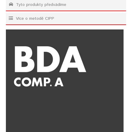
Tyto produkty předvádíme
Více o metodě CIPP