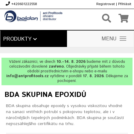
+420601222558
Registrovat
|
Přihlásit
Kč
MENU
PRODUKTY
Vážení zákazníci, ve dnech
10.–14. 8. 2026
budeme mít z důvodu
celozávodní dovolené
zavřeno.
Objednávky přijaté během tohoto
období prostřednictvím e-shopu nebo e-mailu
info@antprofitools.cz
vyřídíme v pondělí
17. 8. 2026
. Děkujeme za
pochopení.
BDA SKUPINA EPOXIDŮ
BDA skupina obsahuje epoxidy s vysokou viskozitou vhodné
na sanaci vnitřních potrubí s pokojovou teplotou, ale i v
náročnějších tepelných podmínkách. BDA skupina je součástí
nejrozsáhlejšího certifikátu na trhu.