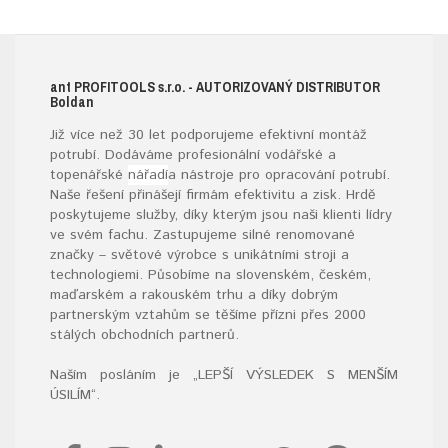
ant
PROFITOOLS
s.r.o.
- AUTORIZOVANÝ DISTRIBUTOR
B
oldan
Již více než 30 let podporujeme efektivní montáž
potrubí. Dodáváme profesionální vodářské a
topenářské
nářadí
a nástroje pro opracování potrubí.
Naše řešení přinášejí firmám efektivitu a zisk. Hrdě
poskytujeme služby, díky kterým jsou naši klienti lídry
ve svém fachu. Zastupujeme silné renomované
značky – světové výrobce s unikátními stroji a
technologiemi. Působíme na slovenském, českém,
maďarském a rakouském trhu a díky dobrým
partnerským vztahům se těšíme přízni přes 2000
stálých obchodních partnerů.
Naším posláním je „LEPŠÍ VÝSLEDEK S MENŠÍM
ÚSILÍM“
.