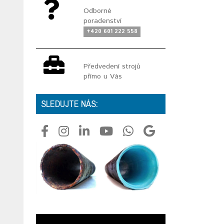
Odborné
poradenství
+420 601 222 558
Předvedení strojů
přímo u Vás
SLEDUJTE NÁS: