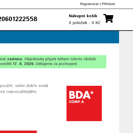
Registrovat
|
Přihlásit
Nákupní košík
0601222558
0 položek - 0 Kč
lené
zavřeno.
Objednávky přijaté během tohoto období
pondělí
17. 8. 2026
. Děkujeme za pochopení.
oužití, velmi dobře snáší
tí nejrozsáhlejšího