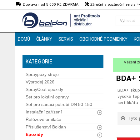
Kč
Doprava nad 5 000 Kč ZDARMA
Záruční a pozáruční servis 
Předvedení strojů
DOMŮ
ČLÁNKY
SERVIS
OBCHODNÉ PODMIENKY
KO
KATEGORIE
Vážení z
Spraypoxy stroje
BDA+ 
Výprodej 2026
SprayCoat epoxidy
BDA+ skupi
vysoké tep
Set pro lokální opravy
certifikátu
Set pro sanaci potrubí DN 50-150
Instalační zařízení
Tyto 
Řetězové omílače
Příslušenství Boldan
Epoxidy