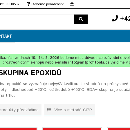
+421908105526
Odborné poradenství
+42
NTAKT
ákazníci, ve dnech
10.–14. 8. 2026
budeme mít z důvodu celozávodní dovo
prostřednictvím e-shopu nebo e-mailu
info@antprofitools.cz
vyřídíme v 
SKUPINA EPOXIDŮ
na epoxidů se vyznačuje nejvyšší kvalitou. Je vhodná na průmyslové p
loty – dlouhodobě +80°C, krátkodobě +100°C. BDA+ skupina je součás
 na trhu.
produkty předvádíme
Více o metodě CIPP