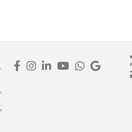
.
e
i
,
m