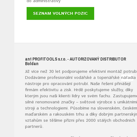
do administrativy
SEZNAM VOLNÝCH POZIC
ant
PROFITOOLS
s.r.o.
- AUTORIZOVANÝ DISTRIBUTOR
B
oldan
Již více než 30 let podporujeme efektivní montáž potrubí
Dodáváme profesionální vodářské a topenářské
nářadí
a
nástroje pro opracování potrubí. Naše řešení přinášejí
firmám efektivitu a zisk. Hrdě poskytujeme služby, díky
kterým jsou naši klienti lídry ve svém fachu. Zastupujem
silné renomované značky – světové výrobce s unikátním
stroji a technologiemi. Působíme na slovenském, českém
maďarském a rakouském trhu a díky dobrým partnerský
vztahům se těšíme přízni přes 2000 stálých obchodních
partnerů.