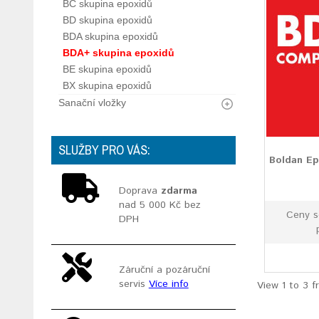
BC skupina epoxidů
BD skupina epoxidů
BDA skupina epoxidů
BDA+ skupina epoxidů
BE skupina epoxidů
BX skupina epoxidů
Sanační vložky
SLUŽBY PRO VÁS:
Boldan Ep
Doprava
zdarma
nad 5 000 Kč bez
Ceny s
DPH
Záruční a pozáruční
servis
Více info
View 1 to 3 f