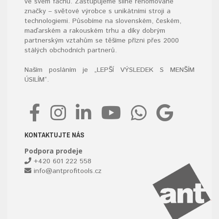
ve svém fachu. Zastupujeme silné renomované
značky – světové výrobce s unikátními stroji a
technologiemi. Působíme na slovenském, českém,
maďarském a rakouském trhu a díky dobrým
partnerským vztahům se těšíme přízni přes 2000
stálých obchodních partnerů.
Naším posláním je „LEPŠÍ VÝSLEDEK S MENŠÍM
ÚSILÍM“
.
KONTAKTUJTE NÁS
Podpora prodeje
+420 601 222 558
info@antprofitools.cz