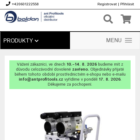
+420601222558
Registrovat
|
Přihlásit
Kč
MENU
PRODUKTY
Vážení zákazníci, ve dnech
10.–14. 8. 2026
budeme mít z
důvodu celozávodní dovolené
zavřeno.
Objednávky přijaté
během tohoto období prostřednictvím e-shopu nebo e-mailu
info@antprofitools.cz
vyřídíme v pondělí
17. 8. 2026
.
Děkujeme za pochopení.