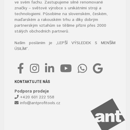
ve svém fachu. Zastupujeme silné renomované
značky – světové výrobce s unikátními stroji a
technologiemi. Působíme na slovenském, českém,
maďarském a rakouském trhu a díky dobrým
partnerským vztahům se těšíme přízni přes 2000
stálých obchodních partnerů.
Naším posláním je „LEPŠÍ VÝSLEDEK S MENŠÍM
ÚSILÍM“
.
KONTAKTUJTE NÁS
Podpora prodeje
+420 601 222 558
info@antprofitools.cz