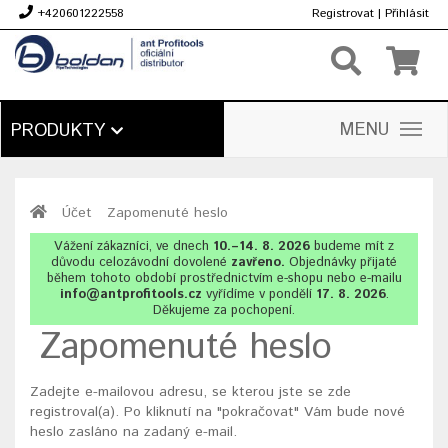
+420601222558
Registrovat
|
Přihlásit
Kč
MENU
PRODUKTY
Účet
Zapomenuté heslo
Vážení zákazníci, ve dnech
10.–14. 8. 2026
budeme mít z
důvodu celozávodní dovolené
zavřeno.
Objednávky přijaté
během tohoto období prostřednictvím e-shopu nebo e-mailu
info@antprofitools.cz
vyřídíme v pondělí
17. 8. 2026
.
Děkujeme za pochopení.
Zapomenuté heslo
Zadejte e-mailovou adresu, se kterou jste se zde
registroval(a). Po kliknutí na "pokračovat" Vám bude nové
heslo zasláno na zadaný e-mail.