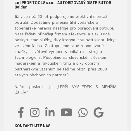
ant
PROFITOOLS
s.r.o.
- AUTORIZOVANÝ DISTRIBUTOR
B
oldan
Již více než 30 let podporujeme efektivní montáž
potrubí. Dodáváme profesionální vodářské a
topenářské
nářadí
a nástroje pro opracování potrubí.
Naše řešení přinášejí firmám efektivitu a zisk. Hrdě
poskytujeme služby, díky kterým jsou naši klienti lídry
ve svém fachu. Zastupujeme silné renomované
značky – světové výrobce s unikátními stroji a
technologiemi. Působíme na slovenském, českém,
maďarském a rakouském trhu a díky dobrým
partnerským vztahům se těšíme přízni přes 2000
stálých obchodních partnerů.
Naším posláním je „LEPŠÍ VÝSLEDEK S MENŠÍM
ÚSILÍM“
.
KONTAKTUJTE NÁS