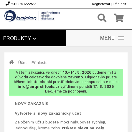
+420601222558
Registrovat
|
Přihlásit
Kč
MENU
PRODUKTY
Účet
Přihlásit
Vážení zákazníci, ve dnech
10.–14. 8. 2026
budeme mít z
důvodu celozávodní dovolené
zavřeno.
Objednávky přijaté
během tohoto období prostřednictvím e-shopu nebo e-mailu
info@antprofitools.cz
vyřídíme v pondělí
17. 8. 2026
.
Děkujeme za pochopení.
NOVÝ ZÁKAZNÍK
Vytvořte si nový zákaznický účet
Založením účtu budete moci nakupovat rychleji,
jednodušeji, kromě toho
získáte slevu na celý